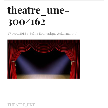
theatre_une-
300×162
17 avril 2015
Scène Dramatique Ackermann
Navigation
THEATRE_UNE-