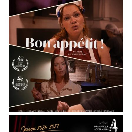
...
See More
Photo
View on Facebook
·
Share