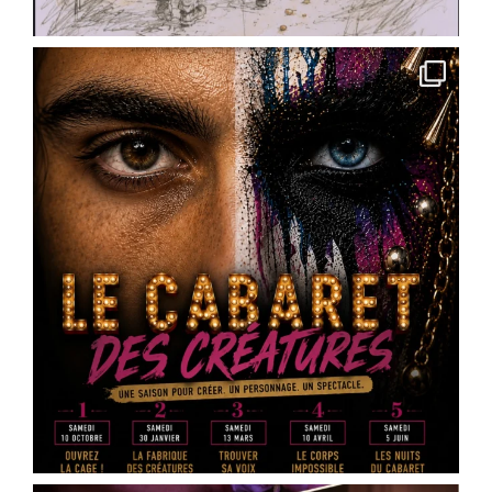
Photo
View on Facebook
·
Share
Scène Dramatique Ackermann
4 months ago
« Des cailloux dans le ventre » de @
Marin
Heraut
– réservez vos places
Vous faites quoi le 16 mai 2026 ?
La Scène Dramatique Ackermann présentera le
samedi 16 mai à 20h30, à la salle Jean Zay – salle
des fêtes d’Ingré, la sortie de résidence de « Des
cailloux dans le ventre », une création de
Marin
Heraut
.
Ce spectacle mêle théâtre documentaire, satire
médiatique et écriture contemporaine pour plo