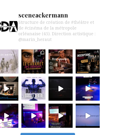
sceneackermann
Structure de création de #théâtre et
de #cinéma de la métropole
orléanaise (45).
Direction artistique :
@marin_heraut