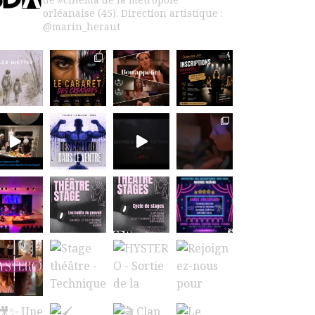
orléanaise (45).
Direction artistique :
@marin_heraut