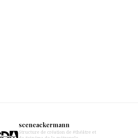
sceneackermann
Structure de création de #théâtre et
de #cinéma de la métropole