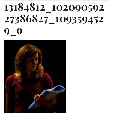
13184812_102090592
27386827_109359452
9_o