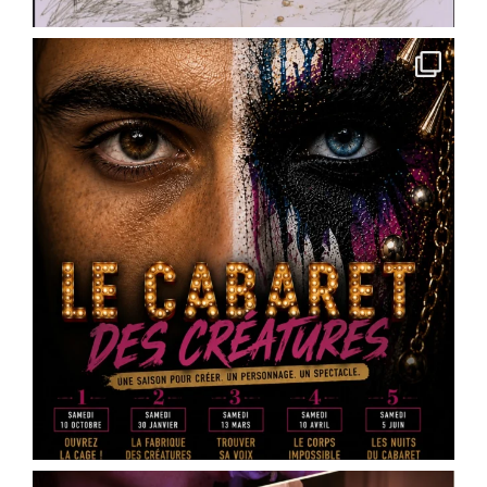
Photo
View on Facebook
·
Share
Scène Dramatique Ackermann
4 months ago
« Des cailloux dans le ventre » de @
Marin
Heraut
– réservez vos places
Vous faites quoi le 16 mai 2026 ?
La Scène Dramatique Ackermann présentera le
samedi 16 mai à 20h30, à la salle Jean Zay – salle
des fêtes d’Ingré, la sortie de résidence de « Des
cailloux dans le ventre », une création de
Marin
Heraut
.
Ce spectacle mêle théâtre documentaire, satire
médiatique et écriture contemporaine pour plo
...
See More