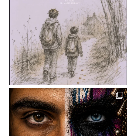
Ackermann lance sa saison 2026-2027.
Cours de théâtre, ateliers, stages, masterclass,
technique oratoire : il y en a pour tous les âges
et toutes les envies.
✨ Pour les enfants : cours préparatoire dès le
CE1/CE2
✨ Pour les ados : cycles théâtre et
accompagnement à la pratique scénique
✨ Pour les
...
See More
Photo
View on Facebook
·
Share
Scène Dramatique Ackermann
4 months ago
« Des cailloux dans le ventre » de @
Marin
Heraut
– réservez vos places