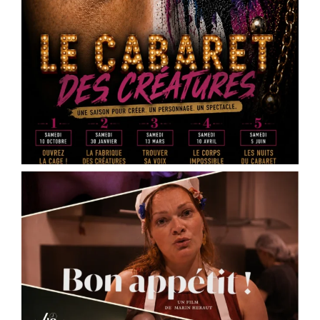
Vous faites quoi le 16 mai 2026 ?
La Scène Dramatique Ackermann présentera le
samedi 16 mai à 20h30, à la salle Jean Zay – salle
des fêtes d’Ingré, la sortie de résidence de « Des
cailloux dans le ventre », une création de
Marin
Heraut
.
Ce spectacle mêle théâtre documentaire, satire
médiatique et écriture contemporaine pour plo
...
See More
Photo
View on Facebook
·
Share