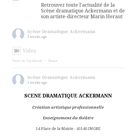
Retrouvez toute l'actualité de la
Scène dramatique Ackermann et de
son artiste-directeur Marin Heraut
Scène Dramatique Ackermann
3 weeks ago
Video
View on Facebook
·
Share
Scène Dramatique Ackermann
3 weeks ago
🎭 STAGES THEATRE - LE CABARET DES
SCENE DRAMATIQUE ACKERMANN
CRÉATURES OUVRE SES PORTES.
Création artistique professionnelle
Cette année, pour la saison 2026-2027, nous ne
Enseignement du théâtre
vous proposons pas une série de stages.
14 Place de la Mairie - 45140 INGRE
Nous vous invitons à entrer dans un univers.