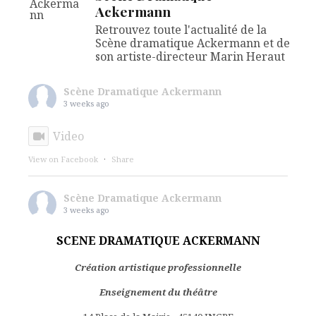
Ackermann
Retrouvez toute l'actualité de la
Scène dramatique Ackermann et de
son artiste-directeur Marin Heraut
Scène Dramatique Ackermann
3 weeks ago
Video
View on Facebook
·
Share
Scène Dramatique Ackermann
3 weeks ago
🎭 STAGES THEATRE - LE CABARET DES
SCENE DRAMATIQUE ACKERMANN
CRÉATURES OUVRE SES PORTES.
Création artistique professionnelle
Cette année, pour la saison 2026-2027, nous ne
Enseignement du théâtre
vous proposons pas une série de stages.