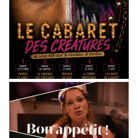
Heraut
– réservez vos places
Vous faites quoi le 16 mai 2026 ?
La Scène Dramatique Ackermann présentera le
samedi 16 mai à 20h30, à la salle Jean Zay – salle
des fêtes d’Ingré, la sortie de résidence de « Des
cailloux dans le ventre », une création de
Marin
Heraut
.
Ce spectacle mêle théâtre documentaire, satire
médiatique et écriture contemporaine pour plo
...
See More
Photo
View on Facebook
·
Share