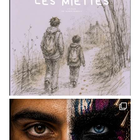
L'école de théâtre de la Scène Dramatique
Ackermann lance sa saison 2026-2027.
Cours de théâtre, ateliers, stages, masterclass,
technique oratoire : il y en a pour tous les âges
et toutes les envies.
✨ Pour les enfants : cours préparatoire dès le
CE1/CE2
✨ Pour les ados : cycles théâtre et
accompagnement à la pratique scénique
✨ Pour les
...
See More
Photo
View on Facebook
·
Share
Scène Dramatique Ackermann
4 months ago
« Des cailloux dans le ventre » de @
Marin