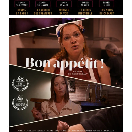
Ce spectacle mêle théâtre documentaire, satire
médiatique et écriture contemporaine pour plo
...
See More
Photo
View on Facebook
·
Share