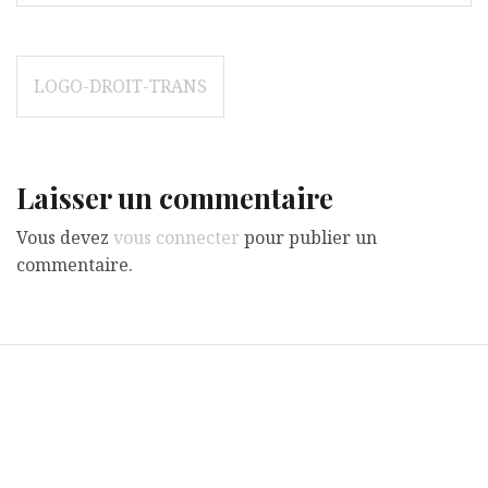
Navigation
LOGO-DROIT-TRANS
de
l’article
Laisser un commentaire
Vous devez
vous connecter
pour publier un
commentaire.