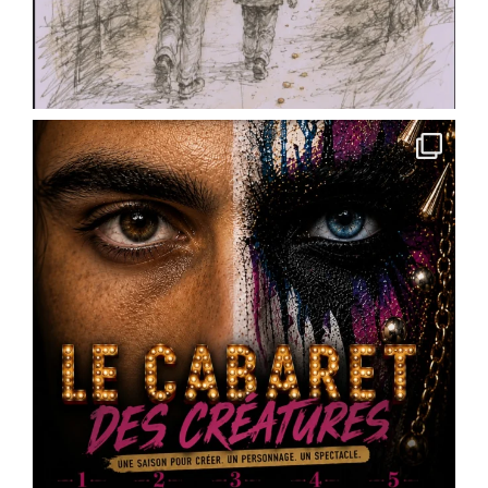
✨ Pour les ados : cycles théâtre et
accompagnement à la pratique scénique
✨ Pour les
...
See More
Photo
View on Facebook
·
Share
Scène Dramatique Ackermann
4 months ago
« Des cailloux dans le ventre » de @
Marin
Heraut
– réservez vos places
Vous faites quoi le 16 mai 2026 ?
La Scène Dramatique Ackermann présentera le
samedi 16 mai à 20h30, à la salle Jean Zay – salle
des fêtes d’Ingré, la sortie de résidence de « Des
cailloux dans le ventre », une création de
Marin
Heraut
.