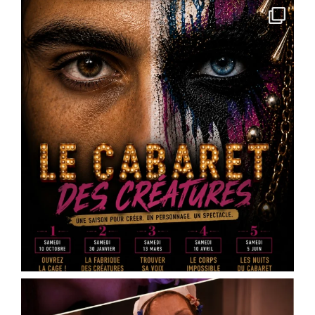
View on Facebook
·
Share
Scène Dramatique Ackermann
4 months ago
« Des cailloux dans le ventre » de @
Marin
Heraut
– réservez vos places
Vous faites quoi le 16 mai 2026 ?
La Scène Dramatique Ackermann présentera le
samedi 16 mai à 20h30, à la salle Jean Zay – salle
des fêtes d’Ingré, la sortie de résidence de « Des
cailloux dans le ventre », une création de
Marin
Heraut
.
Ce spectacle mêle théâtre documentaire, satire
médiatique et écriture contemporaine pour plo
...
See More
Photo