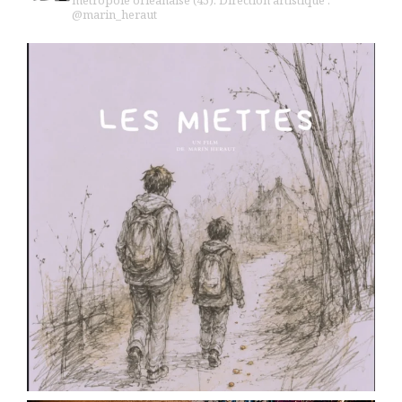
métropole orléanaise (45).
Direction artistique :
@marin_heraut
Scène Dramatique Ackermann
1 month ago
[THEATRE] Cours Ackermann 🎭 Les
inscriptions sont ouvertes !
L'école de théâtre de la Scène Dramatique
Ackermann lance sa saison 2026-2027.
Cours de théâtre, ateliers, stages, masterclass,
technique oratoire : il y en a pour tous les âges
et toutes les envies.
✨ Pour les enfants : cours préparatoire dès le
CE1/CE2
✨ Pour les ados : cycles théâtre et
accompagnement à la pratique scénique
✨ Pour les
...
See More
Photo