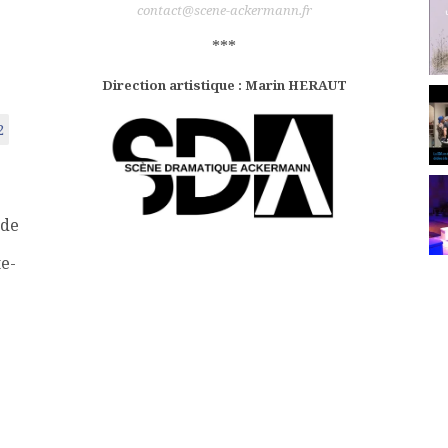
contact@scene-ackermann.fr
***
Direction artistique : Marin HERAUT
2
 de
te-