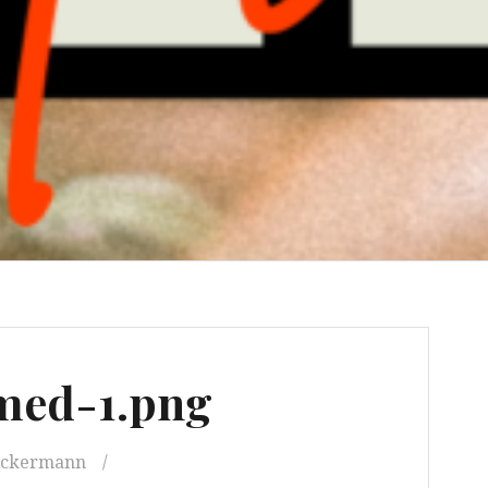
med-1.png
Ackermann