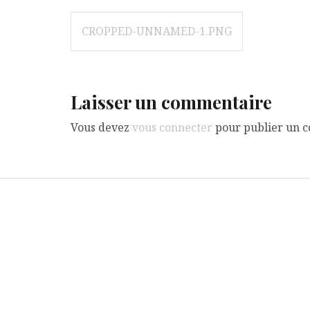
Navigation
CROPPED-UNNAMED-1.PNG
de
l’article
Laisser un commentaire
Vous devez
vous connecter
pour publier un 