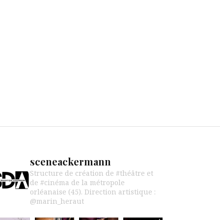
sceneackermann
Structure de création de #théâtre et
de #cinéma de la métropole
orléanaise (45).
Direction artistique :
@marin_heraut