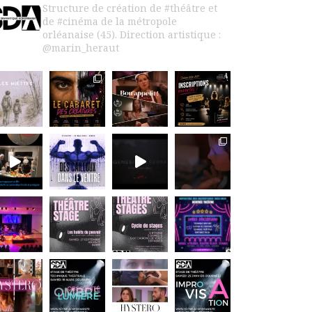
Structure de création de #théâtre et
de #cinéma de la métropole
orléanaise (45).
Direction artistique :
@marin_heraut