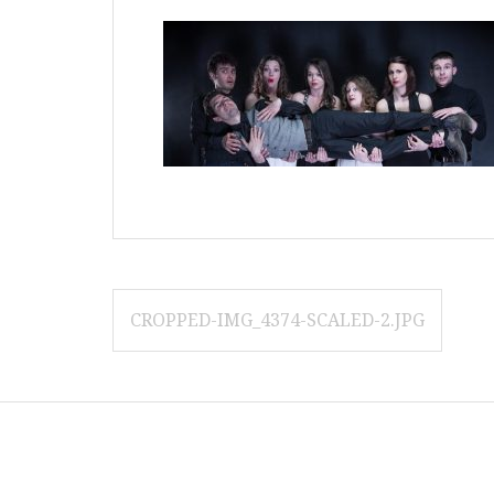
Navigation
CROPPED-IMG_4374-SCALED-2.JPG
de
l’article