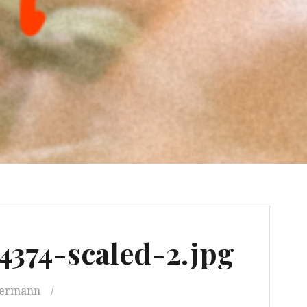
374-scaled-2.jpg
kermann