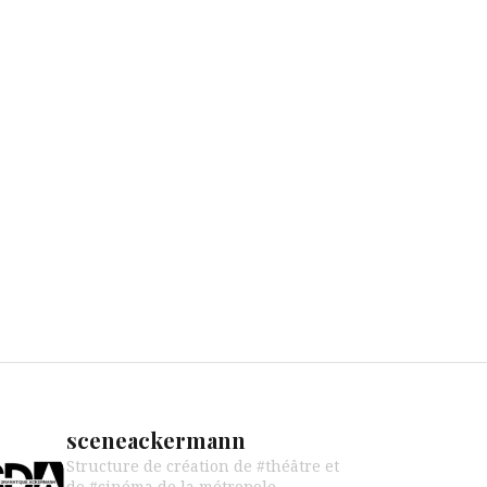
sceneackermann
Structure de création de #théâtre et
de #cinéma de la métropole