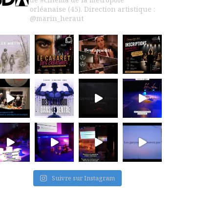
orléanaise (45).
Direction artistique :
@marin_heraut
Suivre sur Instagram