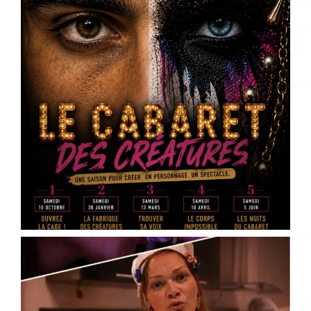
Votre personnage.
À chaque
...
See More
Photo
View on Facebook
·
Share
Scène Dramatique Ackermann
1 month ago
[THEATRE] Cours Ackermann 🎭 Les
inscriptions sont ouvertes !
L'école de théâtre de la Scène Dramatique
Ackermann lance sa saison 2026-2027.
Cours de théâtre, ateliers, stages, masterclass,
technique oratoire : il y en a pour tous les âges
et toutes les envies.
✨ Pour les enfants : cours préparatoire dès le