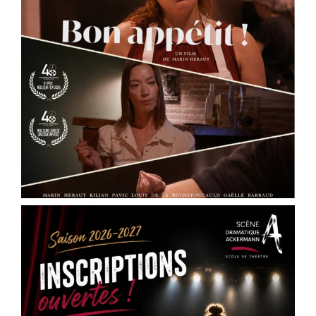
CE1/CE2
✨ Pour les ados : cycles théâtre et
accompagnement à la pratique scénique
✨ Pour les
...
See More
Photo
View on Facebook
·
Share