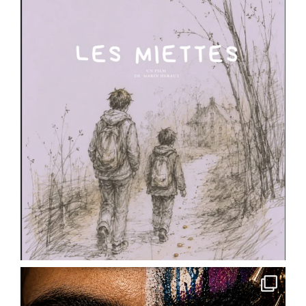
Video
View on Facebook
·
Share
Scène Dramatique Ackermann
3 weeks ago
🎭 STAGES THEATRE - LE CABARET DES
CRÉATURES OUVRE SES PORTES.
Cette année, pour la saison 2026-2027, nous ne
vous proposons pas une série de stages.
Nous vous invitons à entrer dans un univers.
Pendant cinq rendez-vous répartis tout au long
de la saison, vous donnerez progressivement
naissance à votre propre créature de cabaret à
Ingré près d'Orléans)
Un personnage unique.