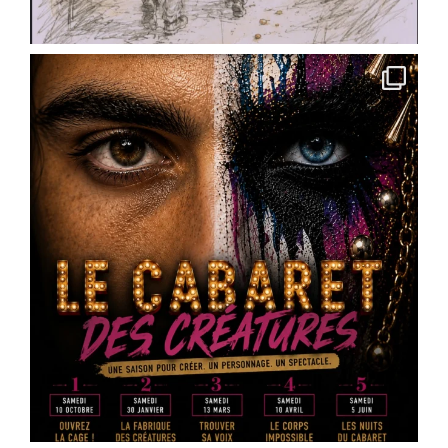
✨ Pour les
...
See More
Photo
View on Facebook
·
Share
Scène Dramatique Ackermann
4 months ago
« Des cailloux dans le ventre » de @
Marin
Heraut
– réservez vos places
Vous faites quoi le 16 mai 2026 ?
La Scène Dramatique Ackermann présentera le
samedi 16 mai à 20h30, à la salle Jean Zay – salle
des fêtes d’Ingré, la sortie de résidence de « Des
cailloux dans le ventre », une création de
Marin
Heraut
.
Ce spectacle mêle théâtre documentaire, satire
médiatique et écriture contemporaine pour plo