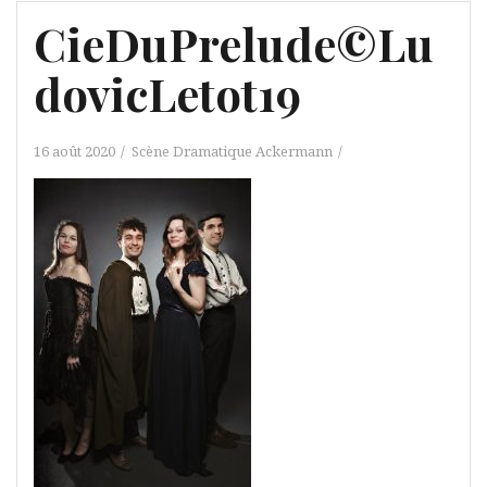
CieDuPrelude©Lu
dovicLetot19
16 août 2020
Scène Dramatique Ackermann