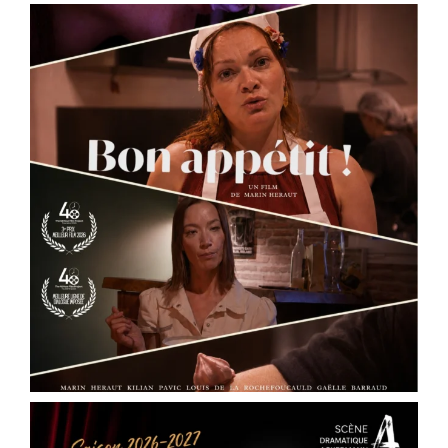
...
See More
Photo
View on Facebook
·
Share