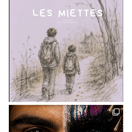
inscriptions sont ouvertes !
L'école de théâtre de la Scène Dramatique
Ackermann lance sa saison 2026-2027.
Cours de théâtre, ateliers, stages, masterclass,
technique oratoire : il y en a pour tous les âges
et toutes les envies.
✨ Pour les enfants : cours préparatoire dès le
CE1/CE2
✨ Pour les ados : cycles théâtre et
accompagnement à la pratique scénique
✨ Pour les
...
See More
Photo
View on Facebook
·
Share
Scène Dramatique Ackermann
4 months ago