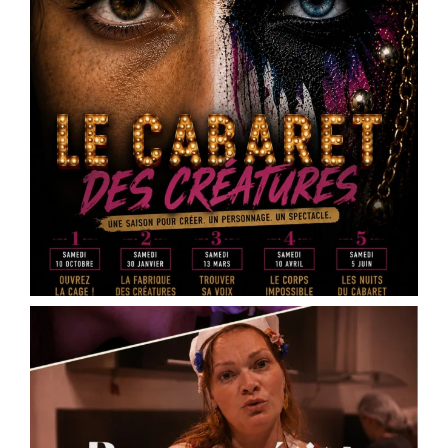
« Des cailloux dans le ventre » de @
Marin
Heraut
– réservez vos places
Vous faites quoi le 16 mai 2026 ?
La Scène Dramatique Ackermann présentera le
samedi 16 mai à 20h30, à la salle Jean Zay – salle
des fêtes d’Ingré, la sortie de résidence de « Des
cailloux dans le ventre », une création de
Marin
Heraut
.
Ce spectacle mêle théâtre documentaire, satire
médiatique et écriture contemporaine pour plo
...
See More
Photo
View on Facebook
·
Share