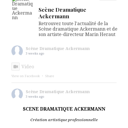
Scène Dramatique
Ackermann
Retrouvez toute l'actualité de la
Scène dramatique Ackermann et de
son artiste-directeur Marin Heraut
Scène Dramatique Ackermann
3 weeks ago
Video
View on Facebook
·
Share
Scène Dramatique Ackermann
3 weeks ago
🎭 STAGES THEATRE - LE CABARET DES
SCENE DRAMATIQUE ACKERMANN
CRÉATURES OUVRE SES PORTES.
Création artistique professionnelle
Cette année, pour la saison 2026-2027, nous ne