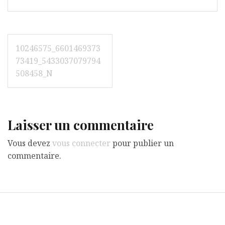
Navigation
10246575_6601469373
de
73419_5433037079794
508458_N
l’article
Laisser un commentaire
Vous devez
vous connecter
pour publier un
commentaire.