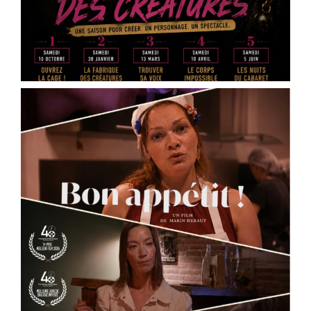
[THEATRE] Cours Ackermann 🎭 Les
inscriptions sont ouvertes !
L'école de théâtre de la Scène Dramatique
Ackermann lance sa saison 2026-2027.
Cours de théâtre, ateliers, stages, masterclass,
technique oratoire : il y en a pour tous les âges
et toutes les envies.
✨ Pour les enfants : cours préparatoire dès le
CE1/CE2
✨ Pour les ados : cycles théâtre et
accompagnement à la pratique scénique
✨ Pour les
...
See More
Photo
View on Facebook
·
Share