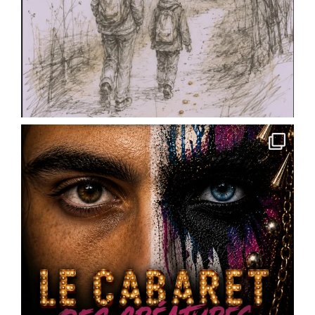
Cette année, pour la saison 2026-2027, nous ne
vous proposons pas une série de stages.
Nous vous invitons à entrer dans un univers.
Pendant cinq rendez-vous répartis tout au long
de la saison, vous donnerez progressivement
naissance à votre propre créature de cabaret à
Ingré près d'Orléans)
Un personnage unique.
Votre personnage.
À chaque
...
See More
Photo
View on Facebook
·
Share
Scène Dramatique Ackermann
1 month ago