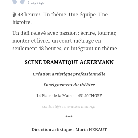
5 days ago
🎬 48 heures. Un thème. Une équipe. Une
histoire.
Un défi relevé avec passion : écrire, tourner,
monter et livrer un court-métrage en
seulement 48 heures, en intégrant un thème
imposé (le drame), une phrase, un objet et un
SCENE DRAMATIQUE ACKERMANN
nom de personnage.
Le résultat est là. Une aventure humaine
Création artistique professionnelle
intense, portée par une équipe qui n’a compté
Enseignement du théâtre
ni son temps, ni son énergie.
14 Place de la Mairie - 45140 INGRE
Les miettes, un film réalisé par Marin He
...
See
contact@scene-ackermann.fr
More
***
Ackermann Production SDA "Les
miettes"
Direction artistique : Marin HERAUT
youtu.be