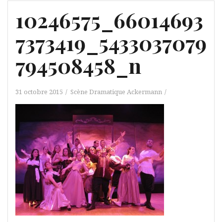
10246575_66014693
7373419_5433037079
794508458_n
31 octobre 2015
Scène Dramatique Ackermann