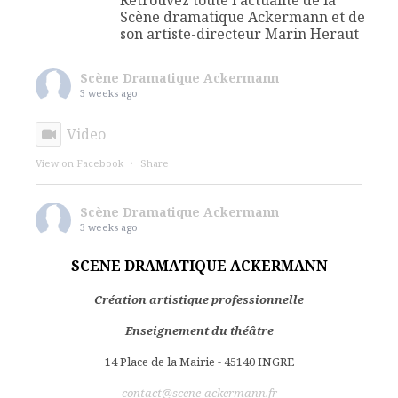
Retrouvez toute l'actualité de la
Scène dramatique Ackermann et de
son artiste-directeur Marin Heraut
Scène Dramatique Ackermann
3 weeks ago
Video
View on Facebook
·
Share
Scène Dramatique Ackermann
3 weeks ago
🎭 STAGES THEATRE - LE CABARET DES
SCENE DRAMATIQUE ACKERMANN
CRÉATURES OUVRE SES PORTES.
Création artistique professionnelle
Cette année, pour la saison 2026-2027, nous ne
Enseignement du théâtre
vous proposons pas une série de stages.
14 Place de la Mairie - 45140 INGRE
Nous vous invitons à entrer dans un univers.
contact@scene-ackermann.fr