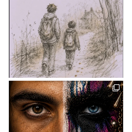
Cours de théâtre, ateliers, stages, masterclass,
technique oratoire : il y en a pour tous les âges
et toutes les envies.
✨ Pour les enfants : cours préparatoire dès le
CE1/CE2
✨ Pour les ados : cycles théâtre et
accompagnement à la pratique scénique
✨ Pour les
...
See More
Photo
View on Facebook
·
Share
Scène Dramatique Ackermann
4 months ago
« Des cailloux dans le ventre » de @
Marin
Heraut
– réservez vos places