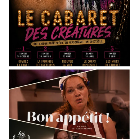
Vous faites quoi le 16 mai 2026 ?
La Scène Dramatique Ackermann présentera le
samedi 16 mai à 20h30, à la salle Jean Zay – salle
des fêtes d’Ingré, la sortie de résidence de « Des
cailloux dans le ventre », une création de
Marin
Heraut
.
Ce spectacle mêle théâtre documentaire, satire
médiatique et écriture contemporaine pour plo
...
See More
Photo
View on Facebook
·
Share