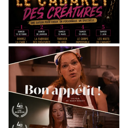
samedi 16 mai à 20h30, à la salle Jean Zay – salle
des fêtes d’Ingré, la sortie de résidence de « Des
cailloux dans le ventre », une création de
Marin
Heraut
.
Ce spectacle mêle théâtre documentaire, satire
médiatique et écriture contemporaine pour plo
...
See More
Photo
View on Facebook
·
Share