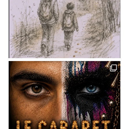
et toutes les envies.
✨ Pour les enfants : cours préparatoire dès le
CE1/CE2
✨ Pour les ados : cycles théâtre et
accompagnement à la pratique scénique
✨ Pour les
...
See More
Photo
View on Facebook
·
Share
Scène Dramatique Ackermann
4 months ago
« Des cailloux dans le ventre » de @
Marin
Heraut
– réservez vos places
Vous faites quoi le 16 mai 2026 ?
La Scène Dramatique Ackermann présentera le