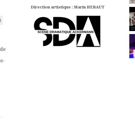
Direction artistique : Marin HERAUT
3
 de
te-