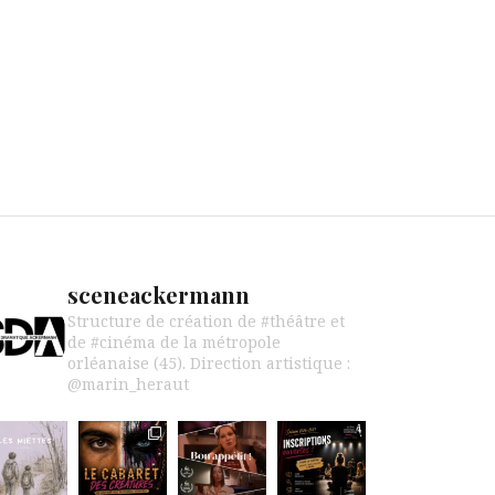
sceneackermann
Structure de création de #théâtre et
de #cinéma de la métropole
orléanaise (45).
Direction artistique :
@marin_heraut