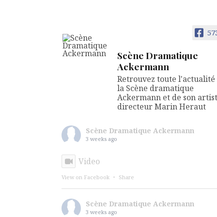
57
Scène Dramatique
Ackermann
Retrouvez toute l'actualité
la Scène dramatique
Ackermann et de son artis
directeur Marin Heraut
Scène Dramatique Ackermann
3 weeks ago
Video
View on Facebook
·
Share
Scène Dramatique Ackermann
3 weeks ago