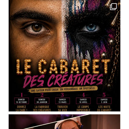
Ingré près d'Orléans)
Un personnage unique.
Votre personnage.
À chaque
...
See More
Photo
View on Facebook
·
Share
Scène Dramatique Ackermann
1 month ago
[THEATRE] Cours Ackermann 🎭 Les
inscriptions sont ouvertes !
L'école de théâtre de la Scène Dramatique
Ackermann lance sa saison 2026-2027.
Cours de théâtre, ateliers, stages, masterclass,
technique oratoire : il y en a pour tous les âges