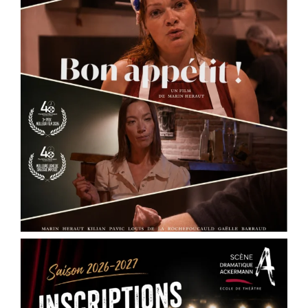
et toutes les envies.
✨ Pour les enfants : cours préparatoire dès le
CE1/CE2
✨ Pour les ados : cycles théâtre et
accompagnement à la pratique scénique
✨ Pour les
...
See More
Photo
View on Facebook
·
Share